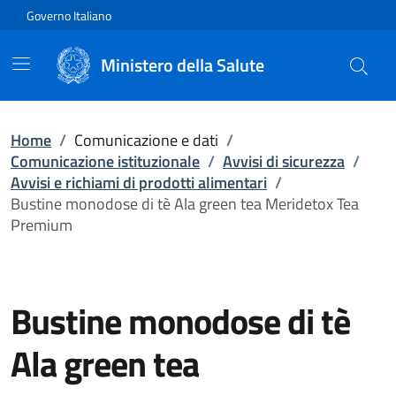
Vai direttamente al contenuto
Governo Italiano
Ministero della Salute
Home
/
Comunicazione e dati
/
Comunicazione istituzionale
/
Avvisi di sicurezza
/
Avvisi e richiami di prodotti alimentari
/
Bustine monodose di tè Ala green tea Meridetox Tea
Premium
Bustine monodose di tè
Ala green tea