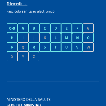
Telemedicina
Fascicolo sanitario elettronico
0-9
A
B
C
D
E
F
G
H
I
J
K
L
M
N
O
P
Q
R
S
T
U
V
W
X
Y
Z
MINISTERO DELLA SALUTE
SEDE DEL MINISTRO