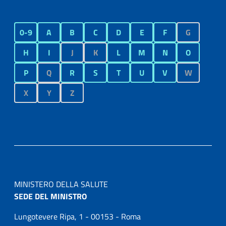
0-9
A
B
C
D
E
F
G
H
I
J
K
L
M
N
O
P
Q
R
S
T
U
V
W
X
Y
Z
MINISTERO DELLA SALUTE
SEDE DEL MINISTRO
Lungotevere Ripa, 1 - 00153 - Roma