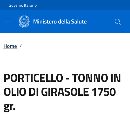
Vai direttamente al contenuto
Governo Italiano
Ministero della Salute
Home
/
PORTICELLO
-
TONNO IN
OLIO DI GIRASOLE 1750
gr.