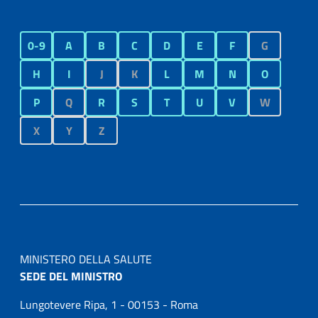
0-9
A
B
C
D
E
F
G
H
I
J
K
L
M
N
O
P
Q
R
S
T
U
V
W
X
Y
Z
MINISTERO DELLA SALUTE
SEDE DEL MINISTRO
Lungotevere Ripa, 1 - 00153 - Roma