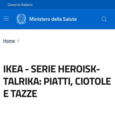
Vai direttamente al contenuto
Governo Italiano
Ministero della Salute
Home
/
IKEA
-
SERIE HEROISK-
TALRIKA: PIATTI, CIOTOLE
E TAZZE