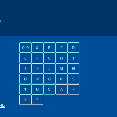
0-9
A
B
C
D
E
F
G
H
I
J
K
L
M
N
O
P
Q
R
S
T
U
V
W
X
Y
Z
lla