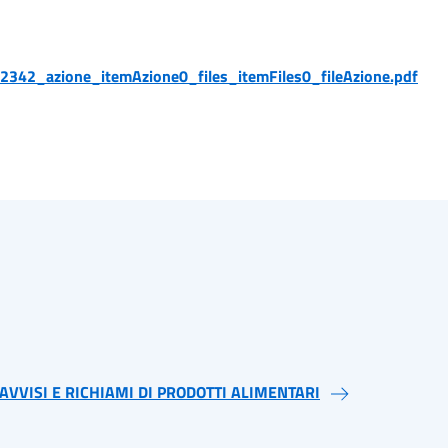
2342_azione_itemAzione0_files_itemFiles0_fileAzione.pdf
AVVISI E RICHIAMI DI PRODOTTI ALIMENTARI