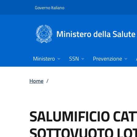
Vai direttamente al contenuto
Governo Italiano
Ministero della Salute
Ministero
SSN
Prevenzione
Home
/
SALUMIFICIO CAT
SOTTOVUOTO LOT