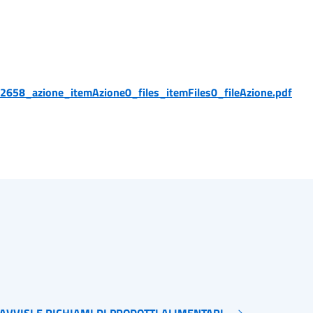
2658_azione_itemAzione0_files_itemFiles0_fileAzione.pdf