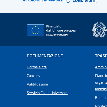
VERSIONE STAMPABILE
CONDIVIDI
DOCUMENTAZIONE
TRAS
Norme e atti
Ammini
Concorsi
Piano i
organiz
Pubblicazioni
ammini
Servizio Civile Universale
Bandi d
Notific