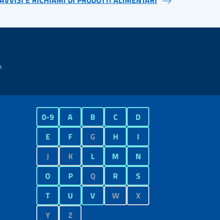
AVVISI E RICHIAMI DI PRODOTTI ALIMENTARI
0-9
A
B
C
D
E
F
G
H
I
J
K
L
M
N
O
P
Q
R
S
T
U
V
W
X
Y
Z