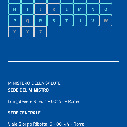
H
I
J
K
L
M
N
O
P
Q
R
S
T
U
V
W
X
Y
Z
MINISTERO DELLA SALUTE
SEDE DEL MINISTRO
Lungotevere Ripa, 1 - 00153 - Roma
SEDE CENTRALE
Viale Giorgio Ribotta, 5 - 00144 - Roma