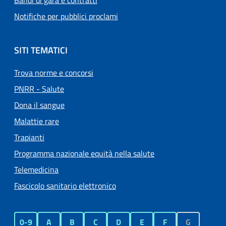
Bandi di gara e contratti
Notifiche per pubblici proclami
SITI TEMATICI
Trova norme e concorsi
PNRR - Salute
Dona il sangue
Malattie rare
Trapianti
Programma nazionale equità nella salute
Telemedicina
Fascicolo sanitario elettronico
0-9
A
B
C
D
E
F
G