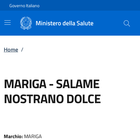
Vai direttamente al contenuto
Governo Italiano
Ministero della Salute
Home
/
MARIGA
-
SALAME
NOSTRANO DOLCE
Marchio:
MARIGA