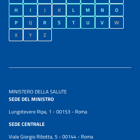
H
I
J
K
L
M
N
O
P
Q
R
S
T
U
V
W
X
Y
Z
MINISTERO DELLA SALUTE
SEDE DEL MINISTRO
Lungotevere Ripa, 1 - 00153 - Roma
SEDE CENTRALE
Viale Giorgio Ribotta, 5 - 00144 - Roma