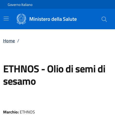
Vai direttamente al contenuto
Governo Italiano
Ministero della Salute
Home
/
ETHNOS
-
Olio di semi di
sesamo
Marchio:
ETHNOS