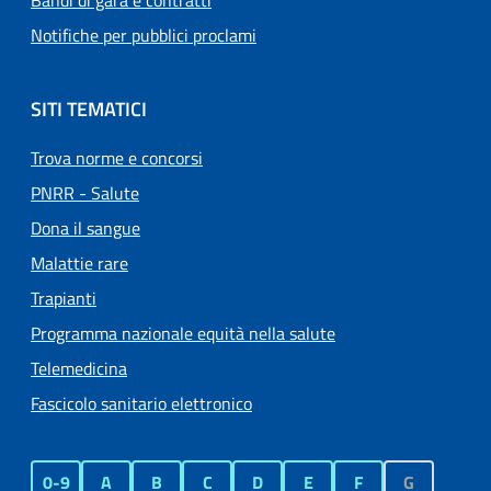
Bandi di gara e contratti
Notifiche per pubblici proclami
SITI TEMATICI
Trova norme e concorsi
PNRR - Salute
Dona il sangue
Malattie rare
Trapianti
Programma nazionale equità nella salute
Telemedicina
Fascicolo sanitario elettronico
0-9
A
B
C
D
E
F
G