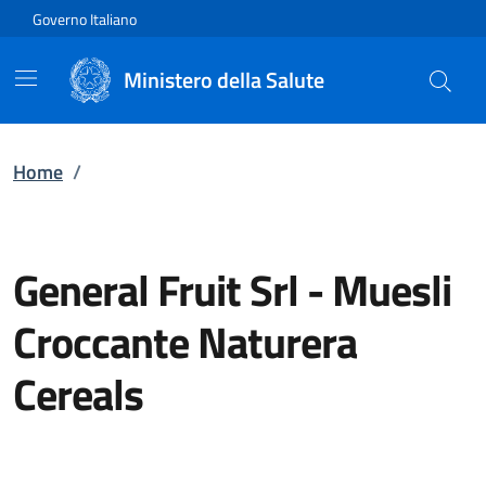
Vai direttamente al contenuto
Governo Italiano
Ministero della Salute
Home
/
General Fruit Srl
-
Muesli
Croccante Naturera
Cereals