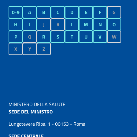
0-9
A
B
C
D
E
F
G
H
I
J
K
L
M
N
O
P
Q
R
S
T
U
V
W
X
Y
Z
MINISTERO DELLA SALUTE
SEDE DEL MINISTRO
Lungotevere Ripa, 1 - 00153 - Roma
SEDE CENTRALE