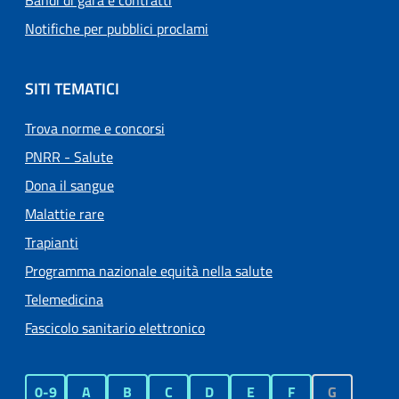
Bandi di gara e contratti
Notifiche per pubblici proclami
SITI TEMATICI
Trova norme e concorsi
PNRR - Salute
Dona il sangue
Malattie rare
Trapianti
Programma nazionale equità nella salute
Telemedicina
Fascicolo sanitario elettronico
0-9
A
B
C
D
E
F
G