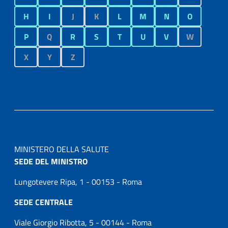
H
I
J
K
L
M
N
O
P
Q
R
S
T
U
V
W
X
Y
Z
MINISTERO DELLA SALUTE
SEDE DEL MINISTRO
Lungotevere Ripa, 1 - 00153 - Roma
SEDE CENTRALE
Viale Giorgio Ribotta, 5 - 00144 - Roma