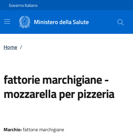
Vai direttamente al contenuto
Governo Italiano
Ministero della Salute
Home
/
fattorie marchigiane
-
mozzarella per pizzeria
Marchio:
fattorie marchigiane