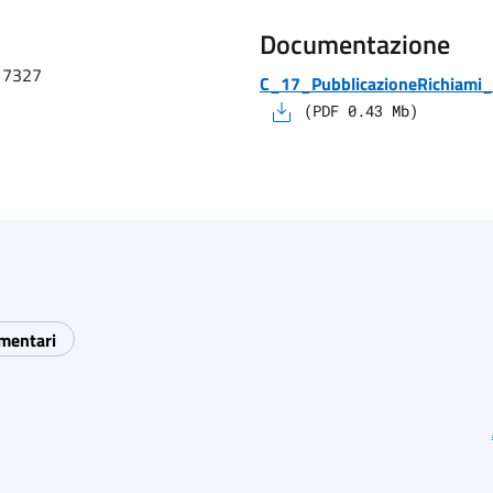
Documentazione
o 7327
C_17_PubblicazioneRichiami_
(
PDF
0.43
Mb)
imentari