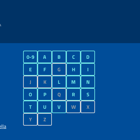
0-9
A
B
C
D
E
F
G
H
I
J
K
L
M
N
O
P
Q
R
S
T
U
V
W
X
Y
Z
lla