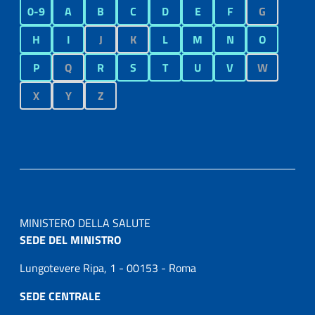
0-9
A
B
C
D
E
F
G
H
I
J
K
L
M
N
O
P
Q
R
S
T
U
V
W
X
Y
Z
MINISTERO DELLA SALUTE
SEDE DEL MINISTRO
Lungotevere Ripa, 1 - 00153 - Roma
SEDE CENTRALE