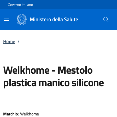
Vai direttamente al contenuto
Governo Italiano
Ministero della Salute
Home
/
Welkhome
-
Mestolo
plastica manico silicone
Marchio:
Welkhome