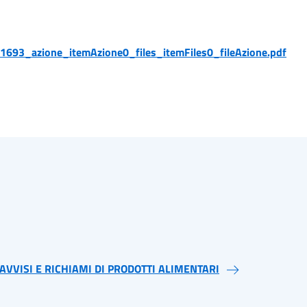
1693_azione_itemAzione0_files_itemFiles0_fileAzione.pdf
AVVISI E RICHIAMI DI PRODOTTI ALIMENTARI