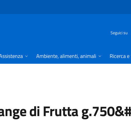
Seguici su
Assistenza
Ambiente, alimenti, animali
Ricerca e
ange di Frutta g.750&