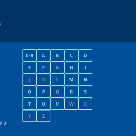
0-9
A
B
C
D
E
F
G
H
I
J
K
L
M
N
O
P
Q
R
S
T
U
V
W
X
Y
Z
lla