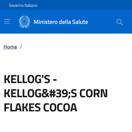
Vai direttamente al contenuto
Governo Italiano
Ministero della Salute
Home
/
KELLOG'S
-
KELLOG&#39;S CORN
FLAKES COCOA