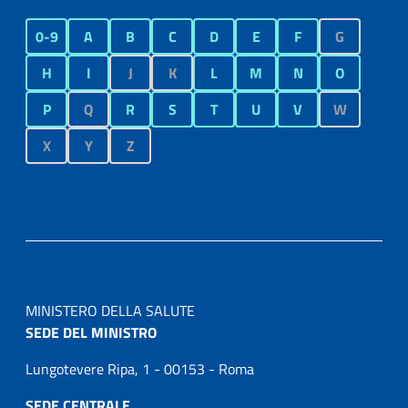
0-9
A
B
C
D
E
F
G
H
I
J
K
L
M
N
O
P
Q
R
S
T
U
V
W
X
Y
Z
MINISTERO DELLA SALUTE
SEDE DEL MINISTRO
Lungotevere Ripa, 1 - 00153 - Roma
SEDE CENTRALE