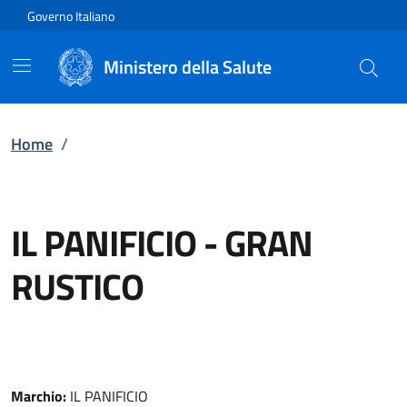
Vai direttamente al contenuto
Governo Italiano
Ministero della Salute
Home
/
IL PANIFICIO
-
GRAN
RUSTICO
Marchio:
IL PANIFICIO