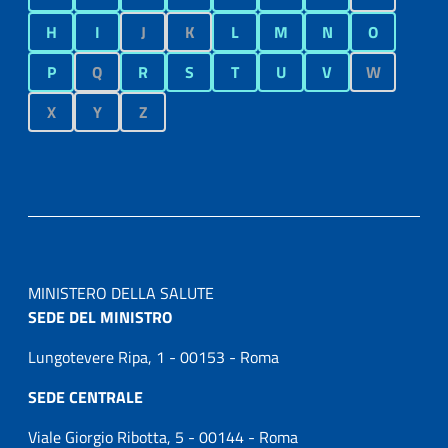
H
I
J
K
L
M
N
O
P
Q
R
S
T
U
V
W
X
Y
Z
MINISTERO DELLA SALUTE
SEDE DEL MINISTRO
Lungotevere Ripa, 1 - 00153 - Roma
SEDE CENTRALE
Viale Giorgio Ribotta, 5 - 00144 - Roma