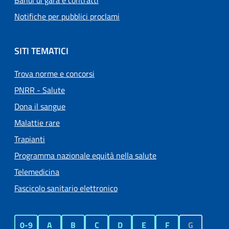
Bandi di gara e contratti
Notifiche per pubblici proclami
SITI TEMATICI
Trova norme e concorsi
PNRR - Salute
Dona il sangue
Malattie rare
Trapianti
Programma nazionale equità nella salute
Telemedicina
Fascicolo sanitario elettronico
0-9
A
B
C
D
E
F
G