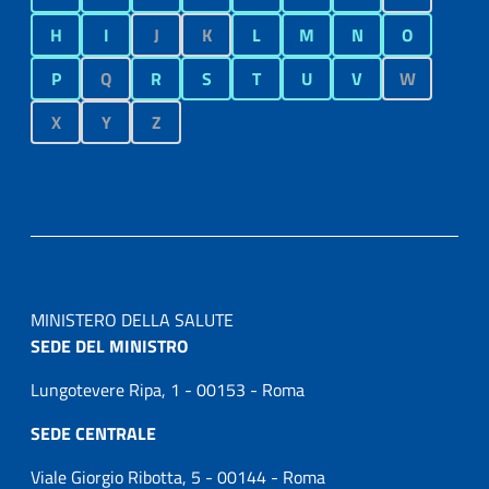
H
I
J
K
L
M
N
O
P
Q
R
S
T
U
V
W
X
Y
Z
MINISTERO DELLA SALUTE
SEDE DEL MINISTRO
Lungotevere Ripa, 1 - 00153 - Roma
SEDE CENTRALE
Viale Giorgio Ribotta, 5 - 00144 - Roma