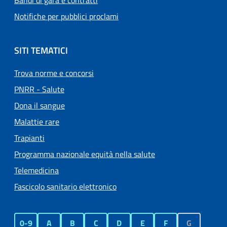
Bandi di gara e contratti
Notifiche per pubblici proclami
SITI TEMATICI
Trova norme e concorsi
PNRR - Salute
Dona il sangue
Malattie rare
Trapianti
Programma nazionale equità nella salute
Telemedicina
Fascicolo sanitario elettronico
0-9
A
B
C
D
E
F
G