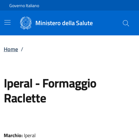
Vai direttamente al contenuto
Governo Italiano
Ministero della Salute
Home
/
Iperal
-
Formaggio
Raclette
Marchio:
Iperal