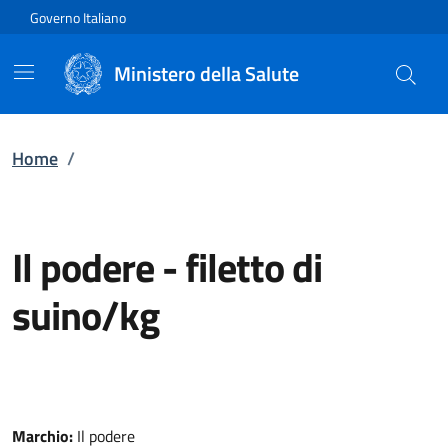
Vai direttamente al contenuto
Governo Italiano
Ministero della Salute
Home
/
Il podere
-
filetto di
suino/kg
Marchio:
Il podere