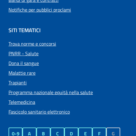
Bandi di gara e contratti
Notifiche per pubblici proclami
SITI TEMATICI
Trova norme e concorsi
PNRR - Salute
Dona il sangue
Malattie rare
Trapianti
Programma nazionale equità nella salute
Telemedicina
Fascicolo sanitario elettronico
0-9
A
B
C
D
E
F
G