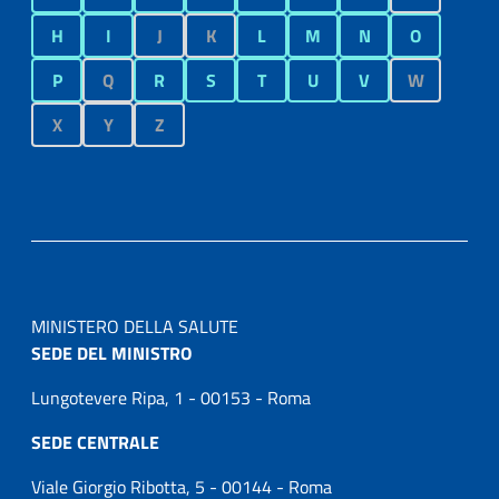
H
I
J
K
L
M
N
O
P
Q
R
S
T
U
V
W
X
Y
Z
MINISTERO DELLA SALUTE
SEDE DEL MINISTRO
Lungotevere Ripa, 1 - 00153 - Roma
SEDE CENTRALE
Viale Giorgio Ribotta, 5 - 00144 - Roma