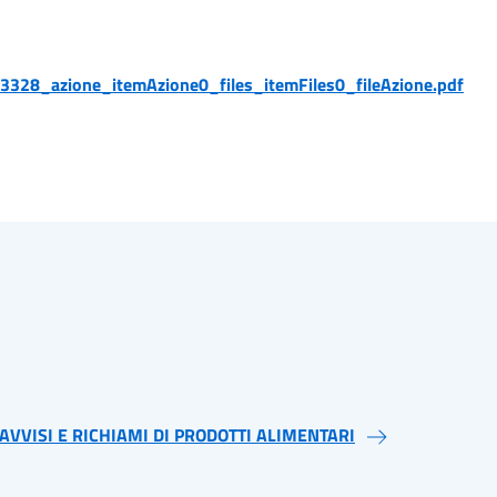
3328_azione_itemAzione0_files_itemFiles0_fileAzione.pdf
AVVISI E RICHIAMI DI PRODOTTI ALIMENTARI