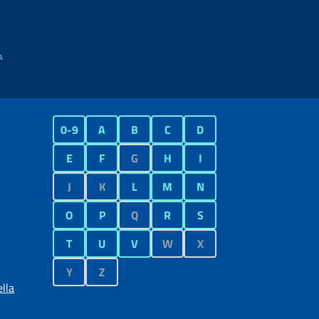
0-9
A
B
C
D
E
F
G
H
I
J
K
L
M
N
O
P
Q
R
S
T
U
V
W
X
Y
Z
lla