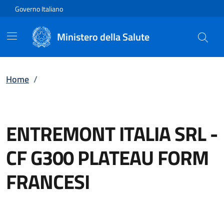
Vai direttamente al contenuto
Governo Italiano
Ministero della Salute
Home
/
ENTREMONT ITALIA SRL
-
CF G300 PLATEAU FORM
FRANCESI