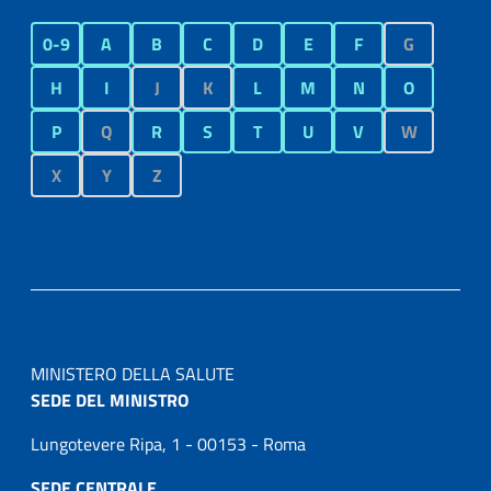
0-9
A
B
C
D
E
F
G
H
I
J
K
L
M
N
O
P
Q
R
S
T
U
V
W
X
Y
Z
MINISTERO DELLA SALUTE
SEDE DEL MINISTRO
Lungotevere Ripa, 1 - 00153 - Roma
SEDE CENTRALE