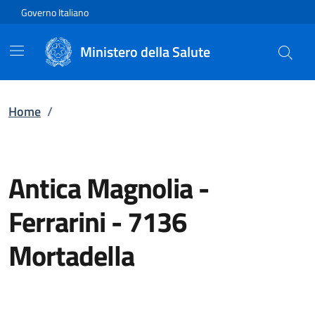
Vai direttamente al contenuto
Governo Italiano
Ministero della Salute
Home
/
Antica Magnolia -
Ferrarini
-
7136
Mortadella