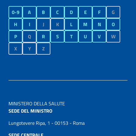
0-9
A
B
C
D
E
F
G
H
I
J
K
L
M
N
O
P
Q
R
S
T
U
V
W
X
Y
Z
MINISTERO DELLA SALUTE
SEDE DEL MINISTRO
Lungotevere Ripa, 1 - 00153 - Roma
SEDE CENTRALE