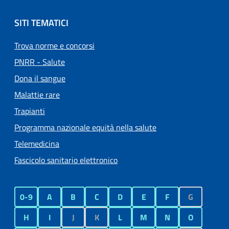
SITI TEMATICI
Trova norme e concorsi
PNRR - Salute
Dona il sangue
Malattie rare
Trapianti
Programma nazionale equità nella salute
Telemedicina
Fascicolo sanitario elettronico
0-9
A
B
C
D
E
F
G
H
I
J
K
L
M
N
O