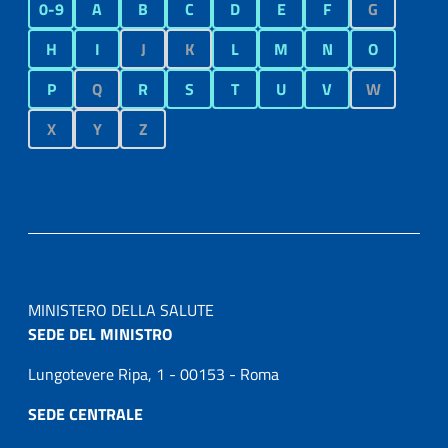
0-9
A
B
C
D
E
F
G
H
I
J
K
L
M
N
O
P
Q
R
S
T
U
V
W
X
Y
Z
MINISTERO DELLA SALUTE
SEDE DEL MINISTRO
Lungotevere Ripa, 1 - 00153 - Roma
SEDE CENTRALE