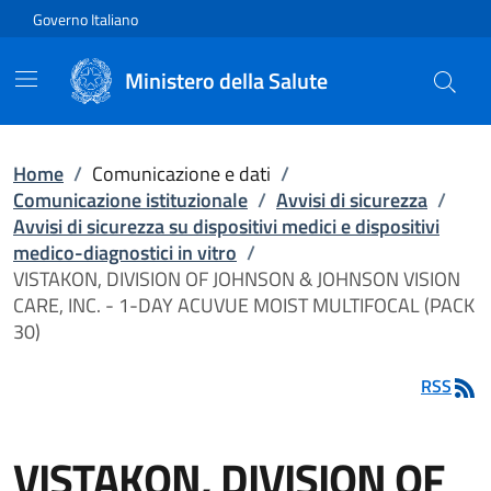
Vai direttamente al contenuto
Governo Italiano
Ministero della Salute
Home
/
Comunicazione e dati
/
Comunicazione istituzionale
/
Avvisi di sicurezza
/
Avvisi di sicurezza su dispositivi medici e dispositivi
medico-diagnostici in vitro
/
VISTAKON, DIVISION OF JOHNSON & JOHNSON VISION
CARE, INC. - 1-DAY ACUVUE MOIST MULTIFOCAL (PACK
30)
RSS
VISTAKON, DIVISION OF