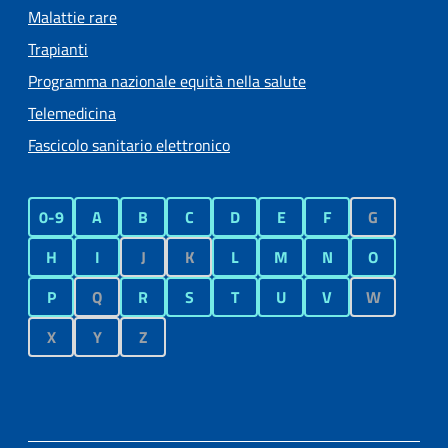
Malattie rare
Trapianti
Programma nazionale equità nella salute
Telemedicina
Fascicolo sanitario elettronico
0-9
A
B
C
D
E
F
G
H
I
J
K
L
M
N
O
P
Q
R
S
T
U
V
W
X
Y
Z