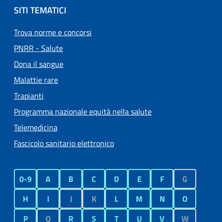
SITI TEMATICI
Trova norme e concorsi
PNRR - Salute
Dona il sangue
Malattie rare
Trapianti
Programma nazionale equità nella salute
Telemedicina
Fascicolo sanitario elettronico
0-9
A
B
C
D
E
F
G
H
I
J
K
L
M
N
O
P
Q
R
S
T
U
V
W