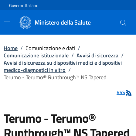
Vai direttamente al contenuto
Governo Italiano
Ministero della Salute
Home
/
Comunicazione e dati
/
Comunicazione istituzionale
/
Avvisi di sicurezza
/
Avvisi di sicurezza su dispositivi medici e dispositivi
medico-diagnostici in vitro
/
Terumo - Terumo® Runthrough™ NS Tapered
RSS
Terumo - Terumo®
Runthrough™ NS Tapered