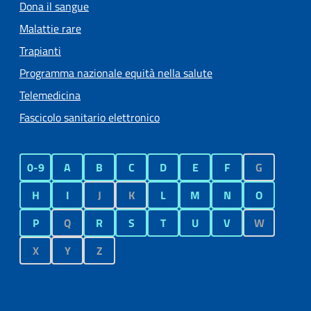
Dona il sangue
Malattie rare
Trapianti
Programma nazionale equità nella salute
Telemedicina
Fascicolo sanitario elettronico
0-9
A
B
C
D
E
F
G
H
I
J
K
L
M
N
O
P
Q
R
S
T
U
V
W
X
Y
Z