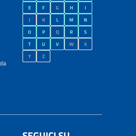
E
F
G
H
I
J
K
L
M
N
O
P
Q
R
S
T
U
V
W
X
Y
Z
lla
SEGUICI SU