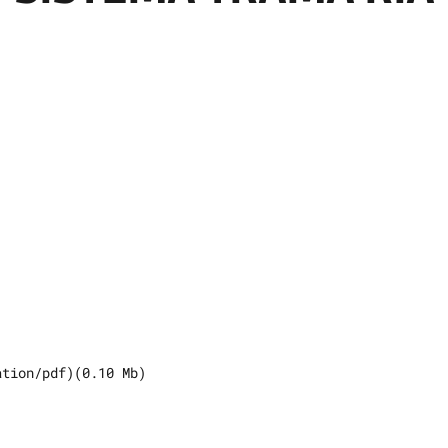
ation/pdf
)
(
0.10
Mb)