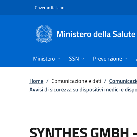
Vai direttamente al contenuto
Governo Italiano
Ministero della Salute
Ministero
SSN
Prevenzione
Home
/
Comunicazione e dati
/
Comunicazio
Avvisi di sicurezza su dispositivi medici e disp
SYNTHES GMBH -