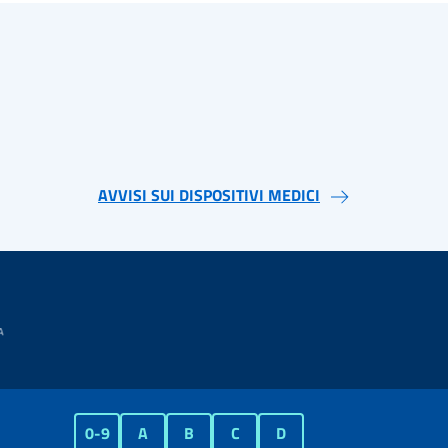
AVVISI SUI DISPOSITIVI MEDICI
0-9
A
B
C
D