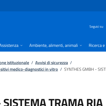
Seguici su
Assistenza
Ambiente, alimenti, animali
Ricerca e
ne istituzionale
/
Avvisi di sicurezza
/
ositivi medico-diagnostici in vitro
/
SYNTHES GMBH - SIS
 SISTEMA TRAMA RIA