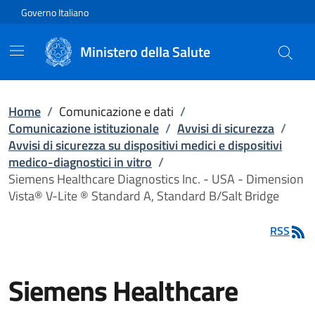
Vai direttamente al contenuto
Governo Italiano
Ministero della Salute
Home
/
Comunicazione e dati
/
Comunicazione istituzionale
/
Avvisi di sicurezza
/
Avvisi di sicurezza su dispositivi medici e dispositivi
medico-diagnostici in vitro
/
Siemens Healthcare Diagnostics Inc. - USA - Dimension
Vista® V-Lite ® Standard A, Standard B/Salt Bridge
RSS
Siemens Healthcare