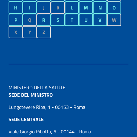
H
I
J
K
L
M
N
O
P
Q
R
S
T
U
V
W
X
Y
Z
MINISTERO DELLA SALUTE
SEDE DEL MINISTRO
Lungotevere Ripa, 1 - 00153 - Roma
SEDE CENTRALE
Viale Giorgio Ribotta, 5 - 00144 - Roma