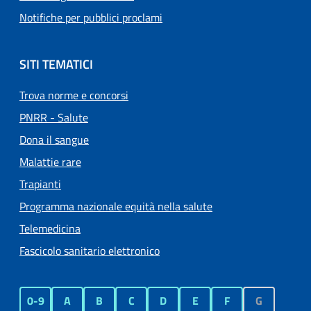
Notifiche per pubblici proclami
SITI TEMATICI
Trova norme e concorsi
PNRR - Salute
Dona il sangue
Malattie rare
Trapianti
Programma nazionale equità nella salute
Telemedicina
Fascicolo sanitario elettronico
0-9
A
B
C
D
E
F
G