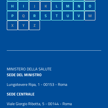
H
I
J
K
L
M
N
O
P
Q
R
S
T
U
V
W
X
Y
Z
MINISTERO DELLA SALUTE
SEDE DEL MINISTRO
Lungotevere Ripa, 1 - 00153 - Roma
SEDE CENTRALE
Viale Giorgio Ribotta, 5 - 00144 - Roma