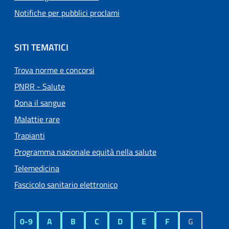
Notifiche per pubblici proclami
SITI TEMATICI
Trova norme e concorsi
PNRR - Salute
Dona il sangue
Malattie rare
Trapianti
Programma nazionale equità nella salute
Telemedicina
Fascicolo sanitario elettronico
0-9
A
B
C
D
E
F
G