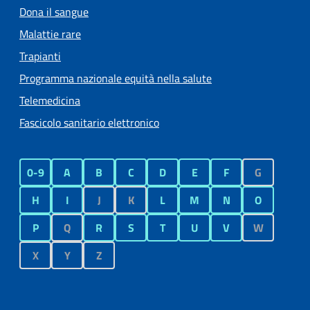
Dona il sangue
Malattie rare
Trapianti
Programma nazionale equità nella salute
Telemedicina
Fascicolo sanitario elettronico
0-9
A
B
C
D
E
F
G
H
I
J
K
L
M
N
O
P
Q
R
S
T
U
V
W
X
Y
Z