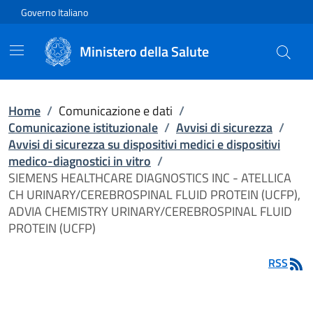
Vai direttamente al contenuto
Governo Italiano
Ministero della Salute
Home
/
Comunicazione e dati
/
Comunicazione istituzionale
/
Avvisi di sicurezza
/
Avvisi di sicurezza su dispositivi medici e dispositivi
medico-diagnostici in vitro
/
SIEMENS HEALTHCARE DIAGNOSTICS INC - ATELLICA
CH URINARY/CEREBROSPINAL FLUID PROTEIN (UCFP),
ADVIA CHEMISTRY URINARY/CEREBROSPINAL FLUID
PROTEIN (UCFP)
RSS