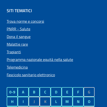
SITI TEMATICI
Trova norme e concorsi
PNRR - Salute
Dona il sangue
Malattie rare
Trapianti
Programma nazionale equità nella salute
Telemedicina
Fascicolo sanitario elettronico
0-9
A
B
C
D
E
F
G
H
I
J
K
L
M
N
O