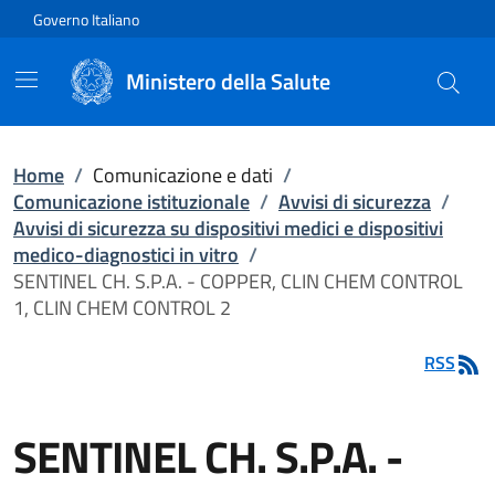
Vai direttamente al contenuto
Governo Italiano
Ministero della Salute
Home
/
Comunicazione e dati
/
Comunicazione istituzionale
/
Avvisi di sicurezza
/
Avvisi di sicurezza su dispositivi medici e dispositivi
medico-diagnostici in vitro
/
SENTINEL CH. S.P.A. - COPPER, CLIN CHEM CONTROL
1, CLIN CHEM CONTROL 2
RSS
SENTINEL CH. S.P.A. -