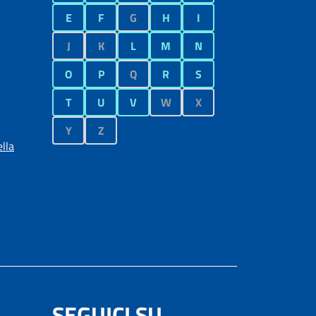
E
F
G
H
I
J
K
L
M
N
O
P
Q
R
S
T
U
V
W
X
Y
Z
lla
SEGUICI SU