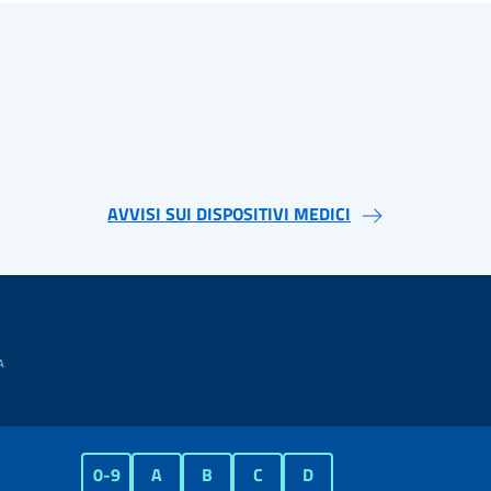
AVVISI SUI DISPOSITIVI MEDICI
0-9
A
B
C
D