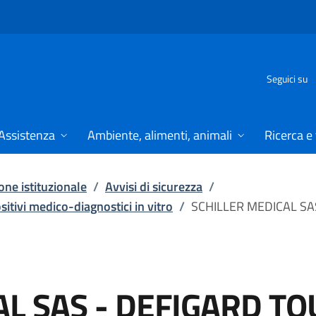
Seguici su
Assistenza
Ambiente, alimenti, animali
Ricerca e
ne istituzionale
/
Avvisi di sicurezza
/
ositivi medico-diagnostici in vitro
/
SCHILLER MEDICAL SA
L SAS - DEFIGARD TO