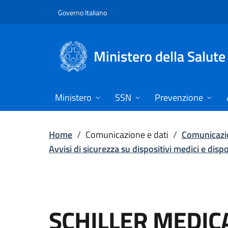
Vai direttamente al contenuto
Governo Italiano
Ministero della Salute
Ministero
SSN
Prevenzione
Home
/
Comunicazione e dati
/
Comunicazio
Avvisi di sicurezza su dispositivi medici e disp
SCHILLER MEDICA