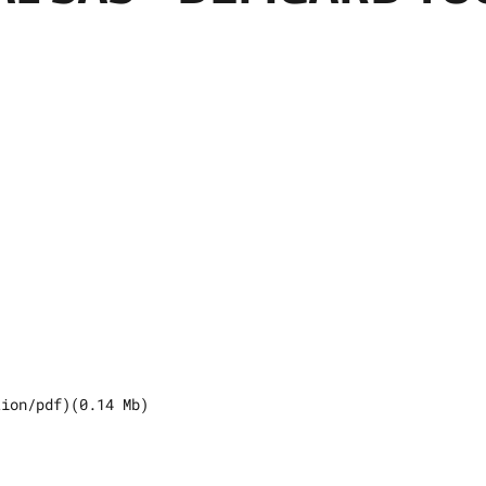
tion/pdf
)
(
0.14
Mb)