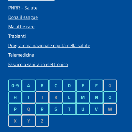
PNRR - Salute
Dona il sangue
Malattie rare
Trapianti
Programma nazionale equità nella salute
Telemedicina
Fascicolo sanitario elettronico
0-9
A
B
C
D
E
F
G
H
I
J
K
L
M
N
O
P
Q
R
S
T
U
V
W
X
Y
Z