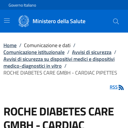
Vai direttamente al contenuto
Governo Italiano
Ministero della Salute
Home
/
Comunicazione e dati
/
Comunicazione istituzionale
/
Avvisi di sicurezza
/
Avvisi di sicurezza su dispositivi medici e dispositivi
medico-diagnostici in vitro
/
ROCHE DIABETES CARE GMBH - CARDIAC PIPETTES
RSS
ROCHE DIABETES CARE
GMBH - CARDIAC