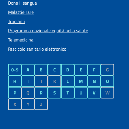
Dona il sangue
Malattie rare
Trapianti
Programma nazionale equità nella salute
Telemedicina
Fascicolo sanitario elettronico
0-9
A
B
C
D
E
F
G
H
I
J
K
L
M
N
O
P
Q
R
S
T
U
V
W
X
Y
Z