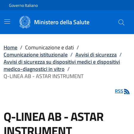
Vai direttamente al contenuto
Governo Italiano
Ministero della Salute
Home
/
Comunicazione e dati
/
Comunicazione istituzionale
/
Avvisi di sicurezza
/
Avvisi di sicurezza su dispositivi medici e dispositivi
medico-diagnostici in vitro
/
Q-LINEA AB - ASTAR INSTRUMENT
RSS
Q-LINEA AB - ASTAR
INSTRUMENT