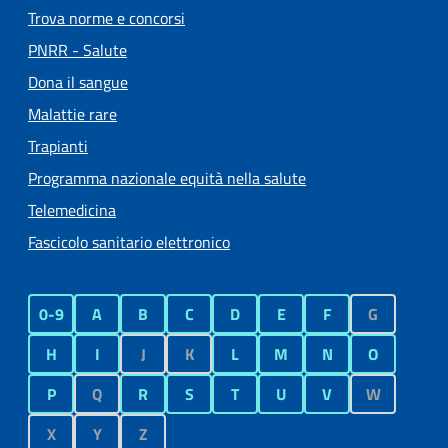
Trova norme e concorsi
PNRR - Salute
Dona il sangue
Malattie rare
Trapianti
Programma nazionale equità nella salute
Telemedicina
Fascicolo sanitario elettronico
0-9
A
B
C
D
E
F
G
H
I
J
K
L
M
N
O
P
Q
R
S
T
U
V
W
X
Y
Z