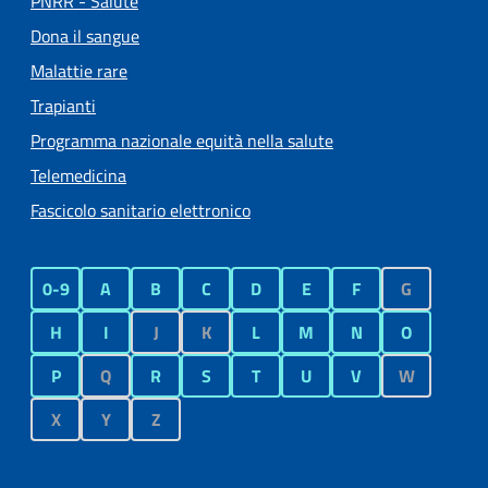
PNRR - Salute
Dona il sangue
Malattie rare
Trapianti
Programma nazionale equità nella salute
Telemedicina
Fascicolo sanitario elettronico
0-9
A
B
C
D
E
F
G
H
I
J
K
L
M
N
O
P
Q
R
S
T
U
V
W
X
Y
Z