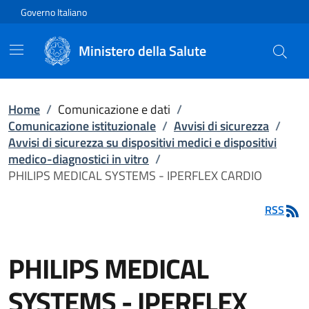
Vai direttamente al contenuto
Governo Italiano
Ministero della Salute
Home
/
Comunicazione e dati
/
Comunicazione istituzionale
/
Avvisi di sicurezza
/
Avvisi di sicurezza su dispositivi medici e dispositivi
medico-diagnostici in vitro
/
PHILIPS MEDICAL SYSTEMS - IPERFLEX CARDIO
RSS
PHILIPS MEDICAL
SYSTEMS - IPERFLEX