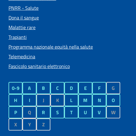
PNRR - Salute
Dona il sangue
Malattie rare
Trapianti
Programma nazionale equità nella salute
Telemedicina
Fascicolo sanitario elettronico
0-9
A
B
C
D
E
F
G
H
I
J
K
L
M
N
O
P
Q
R
S
T
U
V
W
X
Y
Z