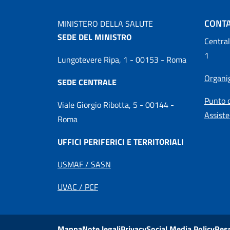
CONTA
MINISTERO DELLA SALUTE
SEDE DEL MINISTRO
Central
1
Lungotevere Ripa, 1 - 00153 - Roma
Organ
SEDE CENTRALE
Punto d
Viale Giorgio Ribotta, 5 - 00144 -
Assiste
Roma
UFFICI PERIFERICI E TERRITORIALI
USMAF / SASN
UVAC / PCF
Mappa
Note legali
Privacy
Social Media Policy
Res