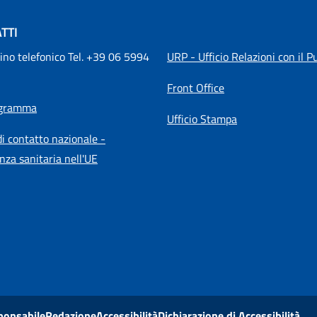
TTI
ino telefonico Tel. +39 06 5994 
URP - Ufficio Relazioni con il P
Front Office
igramma
Ufficio Stampa
i contatto nazionale -
nza sanitaria nell'UE
ponsabile
Redazione
Accessibilità
Dichiarazione di Accessibilità