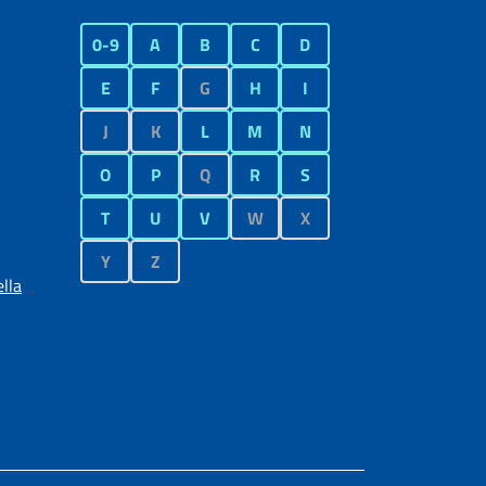
0-9
A
B
C
D
E
F
G
H
I
J
K
L
M
N
O
P
Q
R
S
T
U
V
W
X
Y
Z
lla