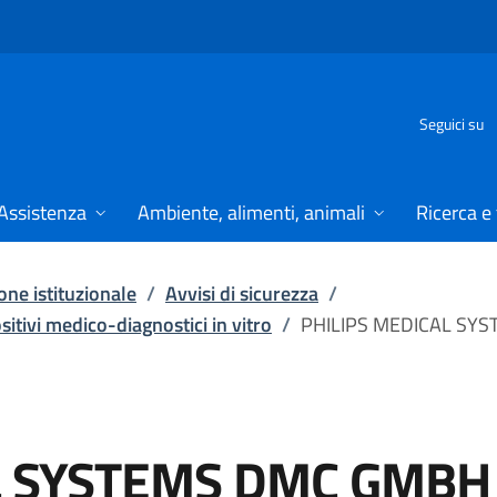
Seguici su
Assistenza
Ambiente, alimenti, animali
Ricerca e
ne istituzionale
/
Avvisi di sicurezza
/
ositivi medico-diagnostici in vitro
/
PHILIPS MEDICAL SY
L SYSTEMS DMC GMBH 