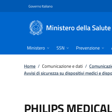
Vai direttamente al contenuto
Governo Italiano
Ministero della Salute
Ministero
SSN
Prevenzione
Home
/
Comunicazione e dati
/
Comunicazio
Avvisi di sicurezza su dispositivi medici e disp
PHILIPS MEDICA