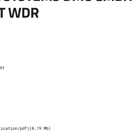
T WDR
BH
lication/pdf
)
(
0.19
Mb)