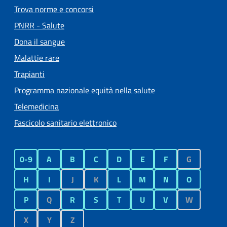
Trova norme e concorsi
PNRR - Salute
Dona il sangue
Malattie rare
Trapianti
Programma nazionale equità nella salute
Telemedicina
Fascicolo sanitario elettronico
0-9
A
B
C
D
E
F
G
H
I
J
K
L
M
N
O
P
Q
R
S
T
U
V
W
X
Y
Z