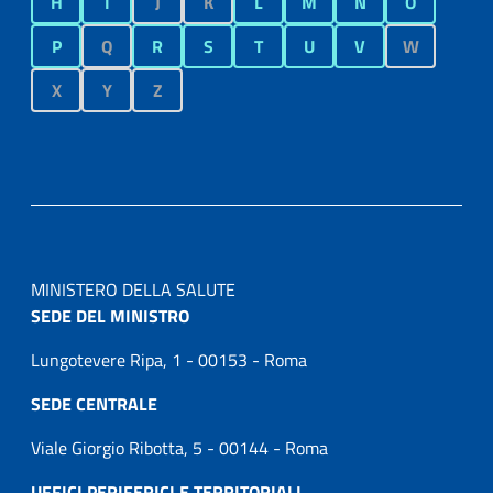
H
I
J
K
L
M
N
O
P
Q
R
S
T
U
V
W
X
Y
Z
MINISTERO DELLA SALUTE
SEDE DEL MINISTRO
Lungotevere Ripa, 1 - 00153 - Roma
SEDE CENTRALE
Viale Giorgio Ribotta, 5 - 00144 - Roma
UFFICI PERIFERICI E TERRITORIALI