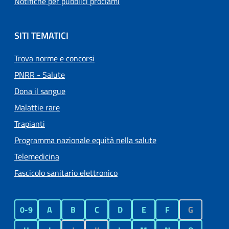
Notifiche per pubblici proclami
SITI TEMATICI
Trova norme e concorsi
PNRR - Salute
Dona il sangue
Malattie rare
Trapianti
Programma nazionale equità nella salute
Telemedicina
Fascicolo sanitario elettronico
0-9
A
B
C
D
E
F
G