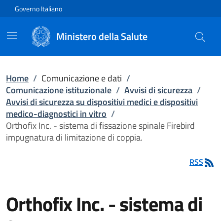
Vai direttamente al contenuto
Governo Italiano
Ministero della Salute
Home
/
Comunicazione e dati
/
Comunicazione istituzionale
/
Avvisi di sicurezza
/
Avvisi di sicurezza su dispositivi medici e dispositivi
medico-diagnostici in vitro
/
Orthofix Inc. - sistema di fissazione spinale Firebird
impugnatura di limitazione di coppia.
RSS
Orthofix Inc. - sistema di