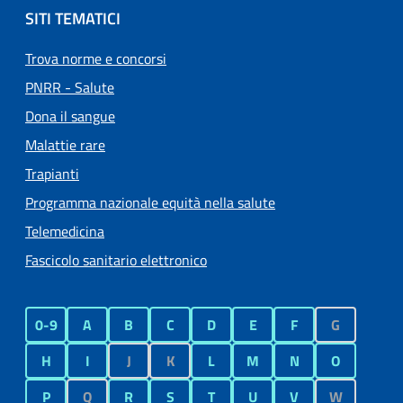
SITI TEMATICI
Trova norme e concorsi
PNRR - Salute
Dona il sangue
Malattie rare
Trapianti
Programma nazionale equità nella salute
Telemedicina
Fascicolo sanitario elettronico
0-9
A
B
C
D
E
F
G
H
I
J
K
L
M
N
O
P
Q
R
S
T
U
V
W