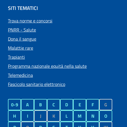
SITI TEMATICI
Trova norme e concorsi
PNRR - Salute
Dona il sangue
Malattie rare
Trapianti
Programma nazionale equità nella salute
Telemedicina
Fascicolo sanitario elettronico
0-9
A
B
C
D
E
F
G
H
I
J
K
L
M
N
O