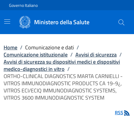
Vai direttamente al contenuto
Governo Italiano
Ministero della Salute
Home
/
Comunicazione e dati
/
Comunicazione istituzionale
/
Avvisi di sicurezza
/
Avvisi di sicurezza su dispositivi medici e dispositivi
medico-diagnostici in vitro
/
ORTHO-CLINICAL DIAGNOSTICS MARTA CARNIELLI -
VITROS IMMUNODIAGNOSTIC PRODUCTS CA 19-9¿,
VITROS ECI/ECIQ IMMUNODIAGNOSTIC SYSTEMS,
VITROS 3600 IMMUNODIAGNOSTIC SYSTEM
RSS