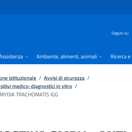
Seguici su
Assistenza
Ambiente, alimenti, animali
Ricerca e
ne istituzionale
/
Avvisi di sicurezza
/
ositivi medico-diagnostici in vitro
/
MYDIA TRACHOMATIS IGG