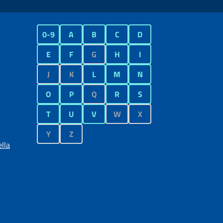
0-9
A
B
C
D
E
F
G
H
I
J
K
L
M
N
O
P
Q
R
S
T
U
V
W
X
Y
Z
lla