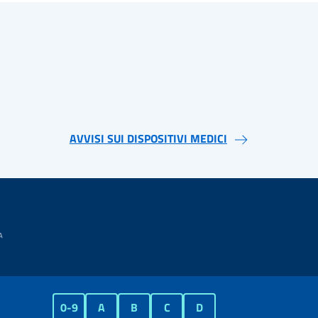
AVVISI SUI DISPOSITIVI MEDICI
0-9
A
B
C
D