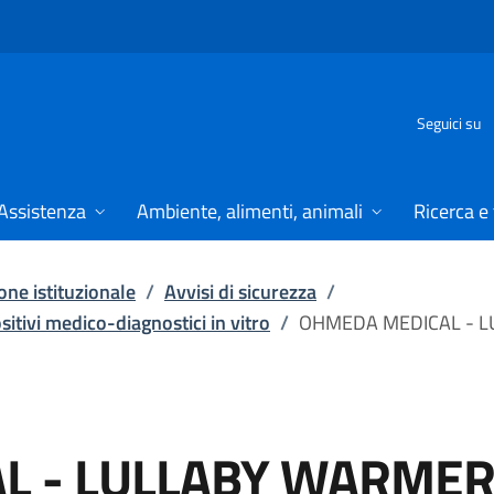
Seguici su
Assistenza
Ambiente, alimenti, animali
Ricerca e
ne istituzionale
/
Avvisi di sicurezza
/
ositivi medico-diagnostici in vitro
/
OHMEDA MEDICAL - 
L - LULLABY WARME