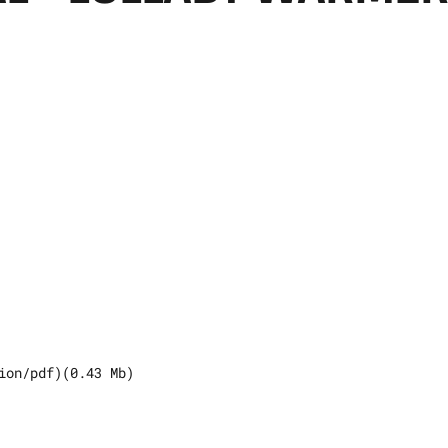
ion/pdf
)
(
0.43
Mb)