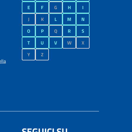
E
F
G
H
I
J
K
L
M
N
O
P
Q
R
S
T
U
V
W
X
Y
Z
lla
SEGUICI SU