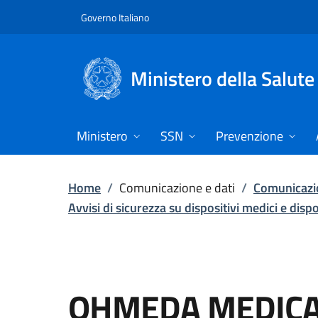
Vai direttamente al contenuto
Governo Italiano
Ministero della Salute
Ministero
SSN
Prevenzione
Home
/
Comunicazione e dati
/
Comunicazio
Avvisi di sicurezza su dispositivi medici e disp
OHMEDA MEDICA