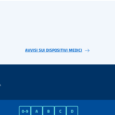
AVVISI SUI DISPOSITIVI MEDICI
0-9
A
B
C
D