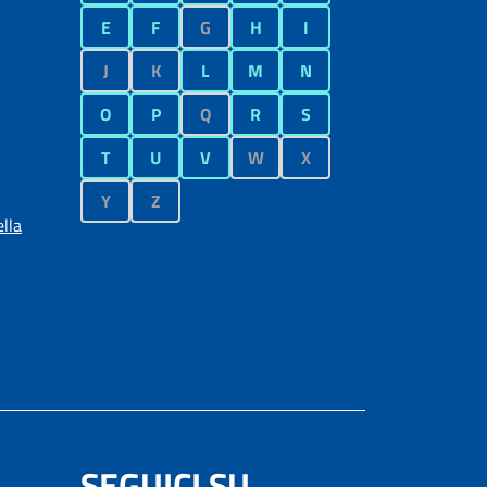
E
F
G
H
I
J
K
L
M
N
O
P
Q
R
S
T
U
V
W
X
Y
Z
lla
SEGUICI SU