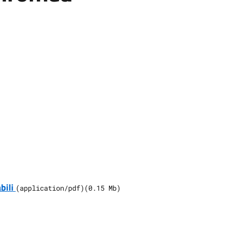
bili
(
application/pdf
)
(
0.15
Mb)