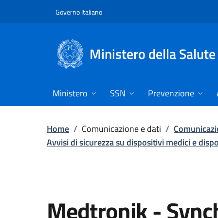
Vai direttamente al contenuto
Governo Italiano
Ministero della Salute
Ministero
SSN
Prevenzione
Home
/
Comunicazione e dati
/
Comunicazio
Avvisi di sicurezza su dispositivi medici e disp
Medtronik - Syn