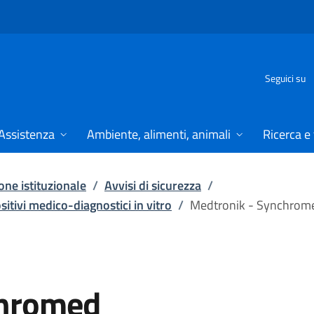
Seguici su
Assistenza
Ambiente, alimenti, animali
Ricerca e
ne istituzionale
/
Avvisi di sicurezza
/
ositivi medico-diagnostici in vitro
/
Medtronik - Synchrom
chromed