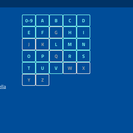
0-9
A
B
C
D
E
F
G
H
I
J
K
L
M
N
O
P
Q
R
S
T
U
V
W
X
Y
Z
lla