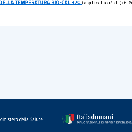
O DELLA TEMPERATURA BIO-CAL 370
(
application/pdf
)
(
0.0
Ministero della Salute