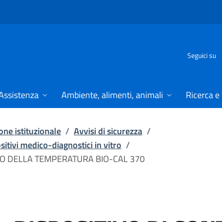
Seguici su
Assistenza
Ambiente, alimenti, animali
Ricerca e
ne istituzionale
/
Avvisi di sicurezza
/
ositivi medico-diagnostici in vitro
/
LLO DELLA TEMPERATURA BIO-CAL 370