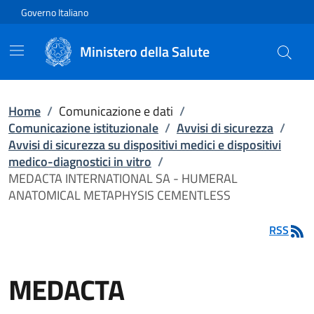
Vai direttamente al contenuto
Governo Italiano
Ministero della Salute
Home
/
Comunicazione e dati
/
Comunicazione istituzionale
/
Avvisi di sicurezza
/
Avvisi di sicurezza su dispositivi medici e dispositivi
medico-diagnostici in vitro
/
MEDACTA INTERNATIONAL SA - HUMERAL
ANATOMICAL METAPHYSIS CEMENTLESS
RSS
MEDACTA