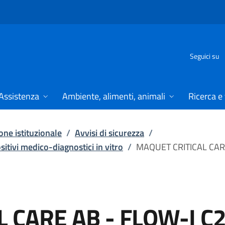
Seguici su
Assistenza
Ambiente, alimenti, animali
Ricerca e
ne istituzionale
/
Avvisi di sicurezza
/
ositivi medico-diagnostici in vitro
/
MAQUET CRITICAL CAR
 CARE AB - FLOW-I C