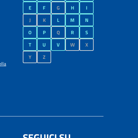
E
F
G
H
I
J
K
L
M
N
O
P
Q
R
S
T
U
V
W
X
Y
Z
lla
SEGUICI SU