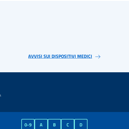
AVVISI SUI DISPOSITIVI MEDICI
0-9
A
B
C
D