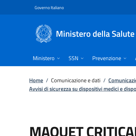
Vai direttamente al contenuto
Governo Italiano
Ministero della Salute
Ministero
SSN
Prevenzione
Home
/
Comunicazione e dati
/
Comunicazio
Avvisi di sicurezza su dispositivi medici e disp
MAQUET CRITICAL