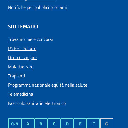
Notifiche per pubblici proclami
SITI TEMATICI
Trova norme e concorsi
PNRR - Salute
Dona il sangue
Malattie rare
Trapianti
Programma nazionale equità nella salute
Telemedicina
Fascicolo sanitario elettronico
0-9
A
B
C
D
E
F
G