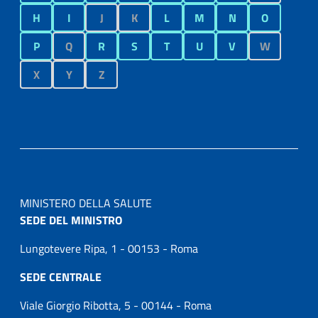
H
I
J
K
L
M
N
O
P
Q
R
S
T
U
V
W
X
Y
Z
MINISTERO DELLA SALUTE
SEDE DEL MINISTRO
Lungotevere Ripa, 1 - 00153 - Roma
SEDE CENTRALE
Viale Giorgio Ribotta, 5 - 00144 - Roma