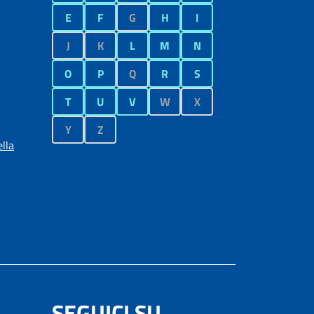
E
F
G
H
I
J
K
L
M
N
O
P
Q
R
S
T
U
V
W
X
Y
Z
lla
SEGUICI SU