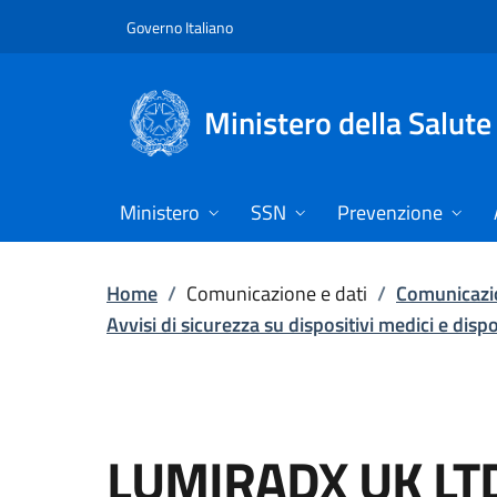
Vai direttamente al contenuto
Governo Italiano
Ministero della Salute
Ministero
SSN
Prevenzione
Home
/
Comunicazione e dati
/
Comunicazio
Avvisi di sicurezza su dispositivi medici e disp
LUMIRADX UK LT