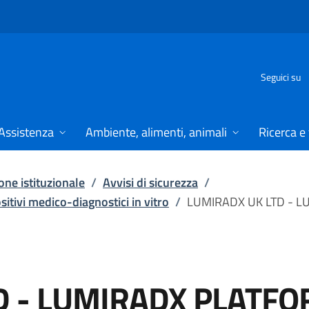
Seguici su
Assistenza
Ambiente, alimenti, animali
Ricerca e
ne istituzionale
/
Avvisi di sicurezza
/
ositivi medico-diagnostici in vitro
/
LUMIRADX UK LTD - 
D - LUMIRADX PLATF