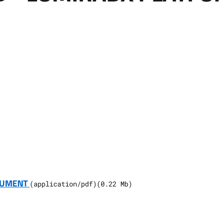
TRUMENT
(
application/pdf
)
(
0.22
Mb)