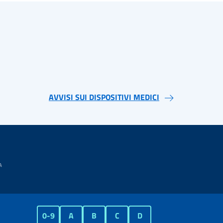
AVVISI SUI DISPOSITIVI MEDICI
0-9
A
B
C
D