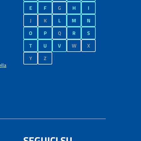
E
F
G
H
I
J
K
L
M
N
O
P
Q
R
S
T
U
V
W
X
Y
Z
lla
SEGUICI SU