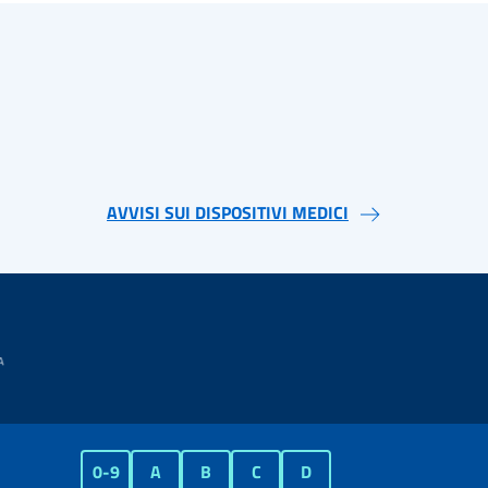
AVVISI SUI DISPOSITIVI MEDICI
0-9
A
B
C
D