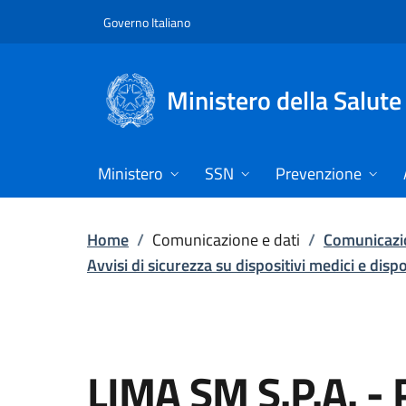
Vai direttamente al contenuto
Governo Italiano
Ministero della Salute
Ministero
SSN
Prevenzione
Home
/
Comunicazione e dati
/
Comunicazio
Avvisi di sicurezza su dispositivi medici e disp
LIMA SM S.P.A. 