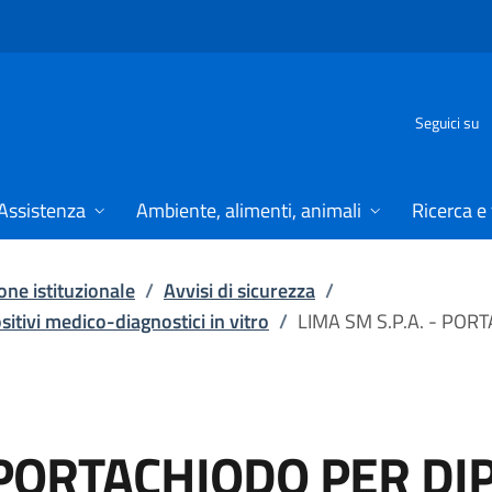
Seguici su
Assistenza
Ambiente, alimenti, animali
Ricerca e
ne istituzionale
/
Avvisi di sicurezza
/
ositivi medico-diagnostici in vitro
/
LIMA SM S.P.A. - POR
- PORTACHIODO PER DI