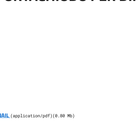
NAIL
(
application/pdf
)
(
0.80
Mb)