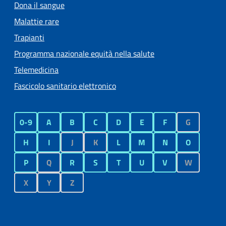
Dona il sangue
Malattie rare
Trapianti
Programma nazionale equità nella salute
Telemedicina
Fascicolo sanitario elettronico
0-9
A
B
C
D
E
F
G
H
I
J
K
L
M
N
O
P
Q
R
S
T
U
V
W
X
Y
Z