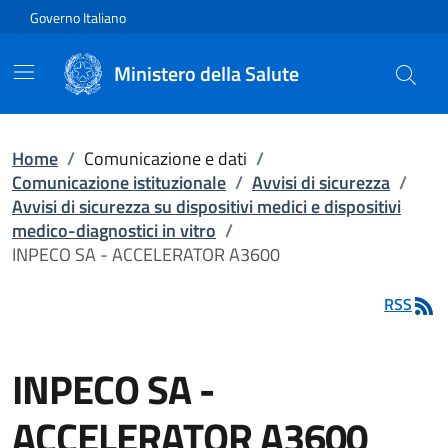
Vai direttamente al contenuto
Governo Italiano
Ministero della Salute
Home
/
Comunicazione e dati
/
Comunicazione istituzionale
/
Avvisi di sicurezza
/
Avvisi di sicurezza su dispositivi medici e dispositivi
medico-diagnostici in vitro
/
INPECO SA - ACCELERATOR A3600
RSS
INPECO SA -
ACCELERATOR A3600